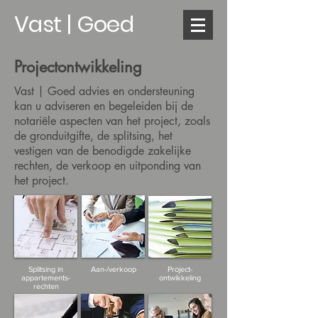
Vast | Goed
Projectontwikkeling
Vast | Goed advies en ondersteuning
kan u adviseren en begeleiden bij de
notariële aspecten van het project, zoals
de gronduitgifte, de splitsing, het
vestigen van de benodigde zakelijke
rechten, de verkoop en uitponding van
het project.
Splitsing in
Aan-/verkoop
Project-
appartements-
ontwikkeling
rechten